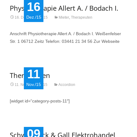
16
Physiotherapie Allert A. / Bodach I.
Dez./15
16. Dezember 2015
Mieter
,
Therapeuten
Anschrift Physiotherapie Allert A. / Bodach I. Weißenfelser
Str. 1 06712 Zeitz Telefon: 03441 21 34 56 Zur Webseite
11
Therapeuten
Nov./15
11. November 2015
Accordion
[widget id=“category-posts-11″]
09
Schwanbeck & Gall Elektrohandel