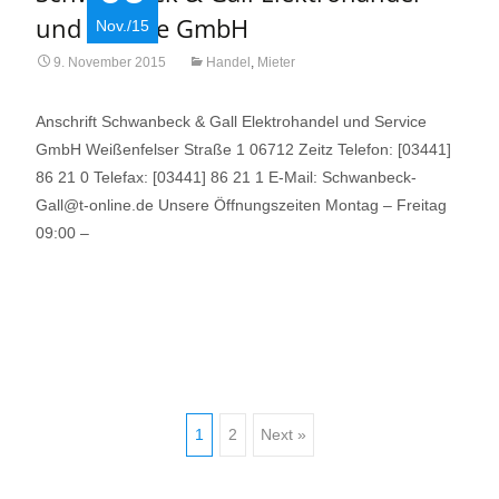
und Service GmbH
Nov./15
9. November 2015
Handel
,
Mieter
Anschrift Schwanbeck & Gall Elektrohandel und Service
GmbH Weißenfelser Straße 1 06712 Zeitz Telefon: [03441]
86 21 0 Telefax: [03441] 86 21 1 E-Mail: Schwanbeck-
Gall@t-online.de Unsere Öffnungszeiten Montag – Freitag
09:00 –
Read More…
Posts
1
2
Next »