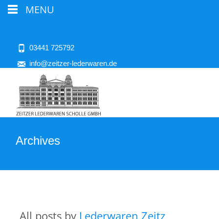
MENU
03441 725792
info@zeitzer-lederwaren.de
Archives
All posts by
Lederwaren Zeitz