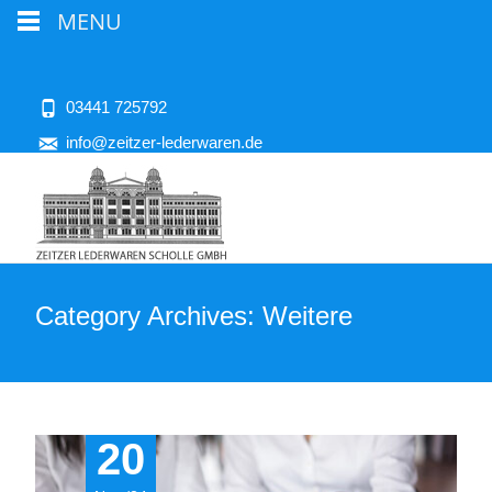
MENU
03441 725792
info@zeitzer-lederwaren.de
Category Archives: Weitere
20