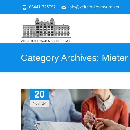
03441 725792
info@zeitzer-lederwaren.de
Category Archives: Mieter
20
Nov./24