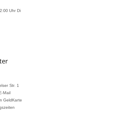
2:00 Uhr Di
ter
ser Str. 1
E-Mail
on GeldKarte
gszeiten