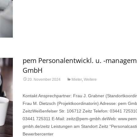
pem Personalentwickl. u. -managem
GmbH
20. November 2024
Mieter
,
Weitere
Kontakt Ansprechpartner: Frau J. Grabner (Standortkoordin
Frau M. Dietzsch (Projektkoordinatorin) Adresse: pem Gm
ZeitzWeißenfelser Str. 106712 Zeitz Telefon: 03441 725310
03441 725311 E-Mail: zeitz@pem-gmbh.deWeb: www.pem
gmbh.de/zeitz Leistungen am Standort Zeitz “Personalcast
Bewerbercenter