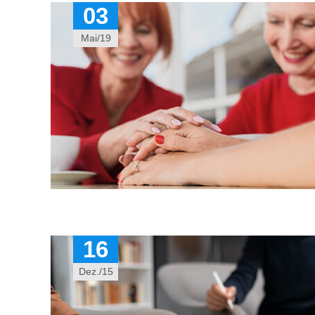
03
Mai/19
16
Dez./15