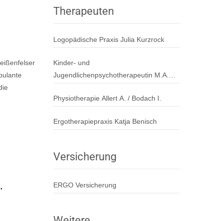
Therapeuten
Logopädische Praxis Julia Kurzrock
Kinder- und
eißenfelser
Jugendlichenpsychotherapeutin M.A.
bulante
Sandra Lüdicke
die
Physiotherapie Allert A. / Bodach I.
Ergotherapiepraxis Katja Benisch
Versicherung
.
ERGO Versicherung
Weitere