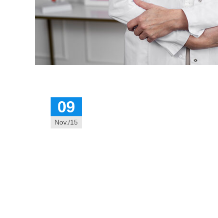
09
Nov./15