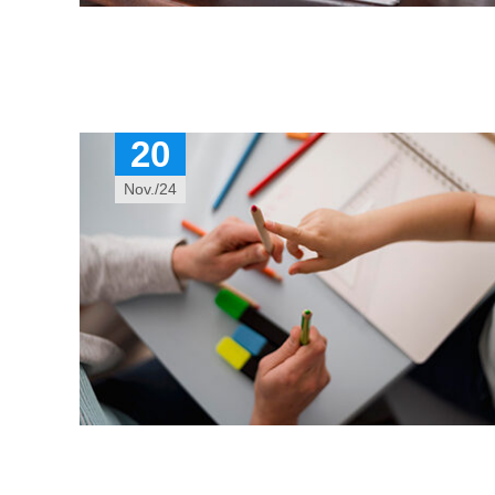
20
Nov./24