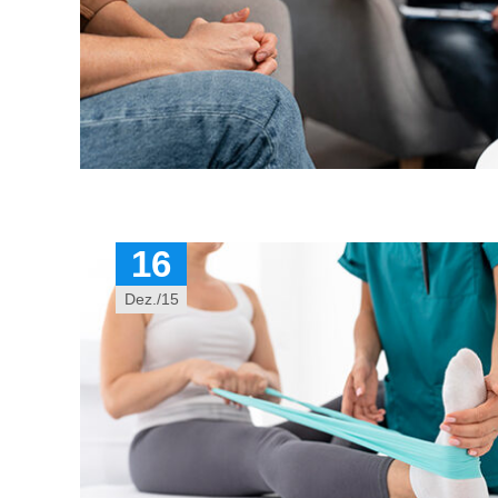
16
Dez./15