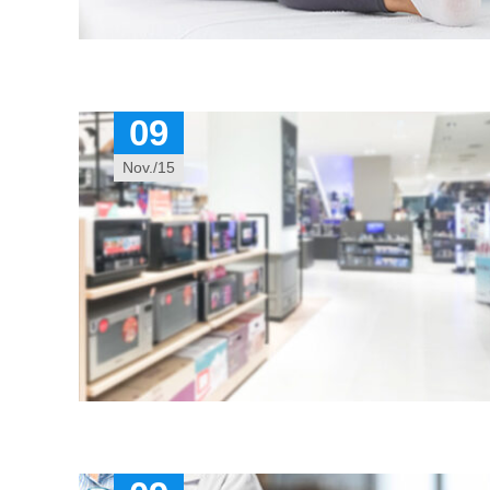
09
Nov./15