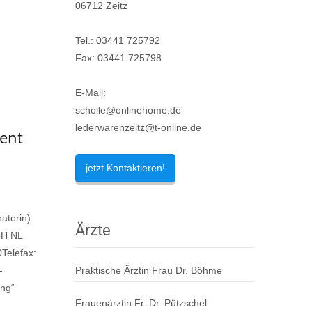
06712 Zeitz
Tel.: 03441 725792
Fax: 03441 725798
E-Mail:
scholle@onlinehome.de
lederwarenzeitz@t-online.de
ent
jetzt Kontaktieren!
atorin)
Ärzte
bH NL
Telefax:
-
Praktische Ärztin Frau Dr. Böhme
ing“
Frauenärztin Fr. Dr. Pützschel