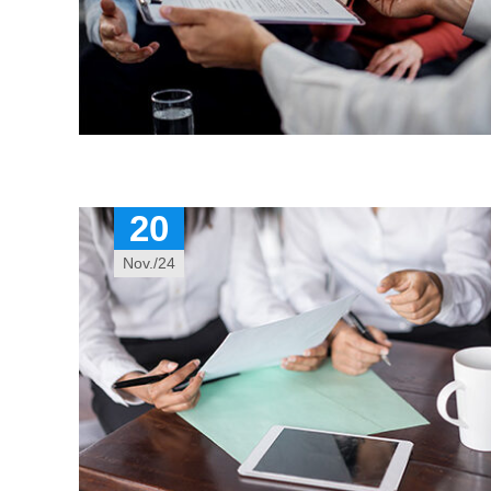
20
Nov./24